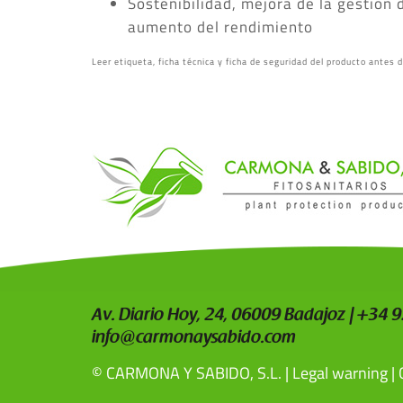
Sostenibilidad, mejora de la gestión 
aumento del rendimiento
Leer etiqueta, ficha técnica y ficha de seguridad del producto antes 
Av. Diario Hoy, 24, 06009 Badajoz | +34 
info@carmonaysabido.com
© CARMONA Y SABIDO, S.L.
|
Legal warning
|