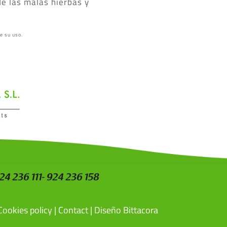
de las malas hierbas y
de su uso.
924 236 111- 924 236 158
Cookies policy
|
Contact
|
Diseño Bittacora