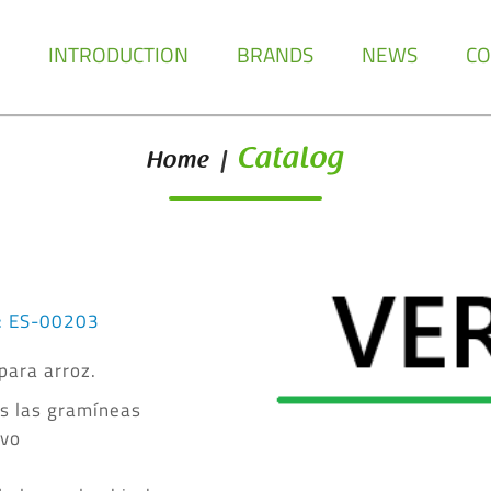
INTRODUCTION
BRANDS
NEWS
CO
Catalog
Home
|
o: ES-00203
para arroz.
as las gramíneas
ivo