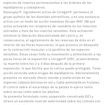
especies de insectos pertenecientes a los órdenes de los
lepidópteros y coleópteros.
Rynaxypyr®, ingrediente activo de Coragen®, pertenece al
grupo químico de las diamidas antranílicas, y es una sustancia
activa con un modo de acción novedoso (Grupo IRAC 28) que
actúa activando los receptores de rianodina en los músculos
estriados y lisos de los insectos sensibles. Esta activación
estimula la liberación descontrolada del calcio y, en
consecuencia, el agotamiento de las reservas de éste en el
interior de las fibras musculares, lo que provoca un desajuste
en la contracción muscular y la parálisis de las especies
sensibles. Éstas cesan todo su movimiento y alimentación a las
pocas horas de la exposición a Coragen® 20SC, produciéndose
su muerte entre los 2 a 3 días después de la primera
exposición, lo que facilita que el cultivo quede protegido. Tiene
acción larvicida sobre orugas de lepidópteros. Adicionalmente
presenta un marcado efecto ovicida y ovolarvicida en las
especies
Lobesia botrana
en vid y
Cydia pomonella
en frutales.
El control sobre el escarabajo de la patata lo ejerce tanto
sobre larvas como sobre los adultos.
Se presenta formulado como suspensión concetrada (SC) y
ofrece un excelente nivel de selectividad sobre los cultivos con