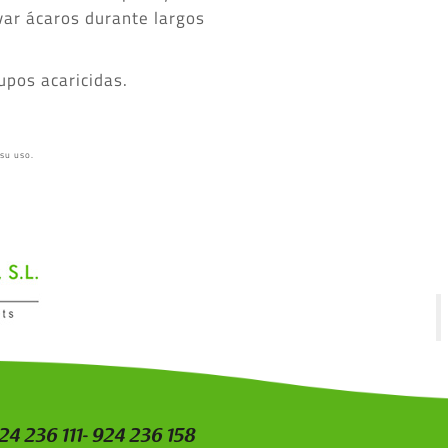
var ácaros durante largos
upos acaricidas.
 su uso.
924 236 111- 924 236 158