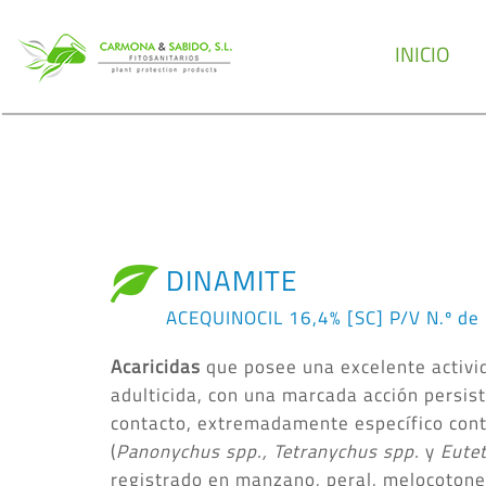
INICIO
DINAMITE
ACEQUINOCIL 16,4% [SC] P/V N.º de
Acaricidas
que posee una excelente activida
adulticida, con una marcada acción persist
contacto, extremadamente específico cont
(
Panonychus spp., Tetranychus spp.
y
Eute
registrado en manzano, peral, melocotoner