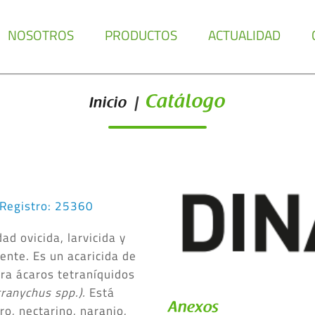
NOSOTROS
PRODUCTOS
ACTUALIDAD
Catálogo
Inicio
|
 Registro: 25360
d ovicida, larvicida y
ente. Es un acaricida de
ra ácaros tetraníquidos
tranychus spp.).
Está
Anexos
o, nectarino, naranjo,