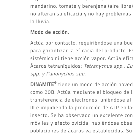
mandarino, tomate y berenjena (aire libre
no alteran su eficacia y no hay problemas
la lluvia.
Modo de acción.
Actúa por contacto, requiriéndose una bue
para garantizar la eficacia del producto. E
sistémico ni tiene acción vapor. Actúa efi
Ácaros tetraníquidos:
Tetranychus
spp., E
spp.
y
Panonychus spp.
®
DINAMITE
tiene un modo de acción novedo
como 20B. Actúa mediante el bloqueo de l
transferencia de electrones, uniéndose al
III e impidiendo la producción de ATP en l
insecto. Se ha observado un excelente con
móviles y efecto ovicida, habiéndose obse
poblaciones de ácaros ya establecidas. Su 