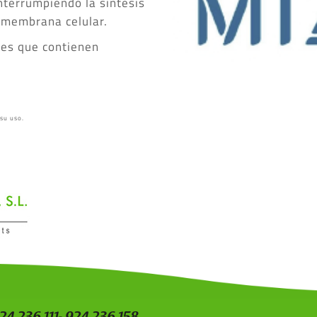
interrumpiendo la síntesis
a membrana celular.
tes que contienen
 su uso.