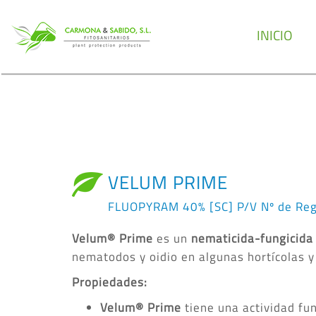
INICIO
VELUM PRIME
FLUOPYRAM 40% [SC] P/V Nº de Reg
Velum® Prime
es un
nematicida-fungicida
nematodos y oidio en algunas hortícolas y
Propiedades:
Velum® Prime
tiene una actividad fu