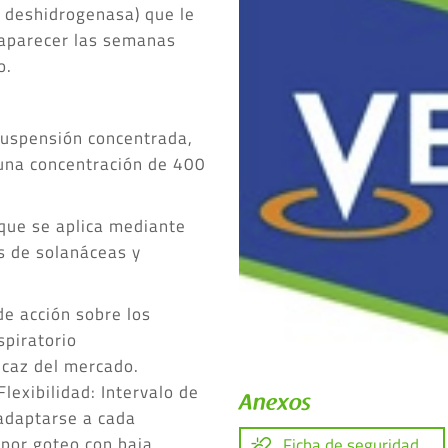
o deshidrogenasa) que le
 aparecer las semanas
o.
suspensión concentrada,
 una concentración de 400
que se aplica mediante
os de solanáceas y
e acción sobre los
piratorio
icaz del mercado.
Flexibilidad: Intervalo de
Anexos
adaptarse a cada
 por goteo con baja
Ficha de seguridad.