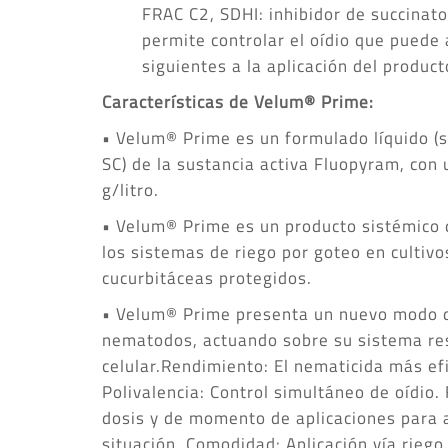
FRAC C2, SDHI: inhibidor de succinat
permite controlar el oídio que puede
siguientes a la aplicación del product
Características de Velum® Prime:
• Velum® Prime es un formulado líquido (
SC) de la sustancia activa Fluopyram, con
g/litro.
• Velum® Prime es un producto sistémico 
los sistemas de riego por goteo en cultiv
cucurbitáceas protegidos.
• Velum® Prime presenta un nuevo modo d
nematodos, actuando sobre su sistema res
celular.Rendimiento: El nematicida más ef
Polivalencia: Control simultáneo de oídio. 
dosis y de momento de aplicaciones para 
situación. Comodidad: Aplicación vía riego